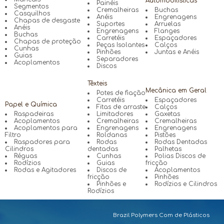
Automobilísticas
Painéis
Segmentos
Cremalheiras
Buchas
Casquilhos
Anéis
Engrenagens
Chapas de desgaste
Suportes
Arruelas
Anéis
Engrenagens
Flanges
Buchas
Carretéis
Espaçadores
Chapas de proteção
Peças Isolantes
Calços
Cunhas
Pinhões
Juntas e Anéis
Guias
Separadores
Acoplamentos
Discos
Têxteis
Mecânica em Geral
Potes de fiação
Carretéis
Espaçadores
Papel e Química
Fitas de arraste
Calços
Raspadeiras
Limitadores
Gaxetas
Acoplamentos
Cremalheiras
Cremalheiras
Acoplamentos para
Engrenagens
Engrenagens
Filtro
Roldanas
Pistões
Raspadores para
Rodas
Rodas Dentadas
Cilindros
dentadas
Palhetas
Réguas
Cunhas
Polias Discos de
Rodízios
Guias
fricção
Rodas e Agitadores
Discos de
Acoplamentos
fricção
Pinhões
Pinhões e
Rodízios e Cilindros
Rodízios
Brazil Polymers Com de Plásticos