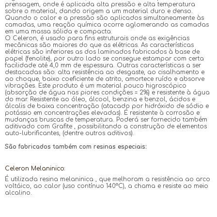
prensagem, onde é aplicada alta pressão e alta temperatura
sobre o material, dando origem a um material duro e denso.
Quando o calor e a pressão são aplicados simultaneamente às
camadas, uma reação química ocorre aglomerando as camadas
em uma massa sólida e compacta.
O Celeron, é usado para fins estruturais onde as exigências
mecânicas são maiores do que as elétricas. As características
elétricas são inferiores as dos laminados fabricados à base de
papel (fenolite), por outro lado se consegue estampar com certa
facilidade até 4,0 mm de espessura. Outras características a ser
destacadas são: alta resistência ao desgaste, ao cisalhamento e
ao choque, baixo coeficiente de atrito, amortece ruído e absorve
vibrações. Este produto é um material pouco higroscópico
(absorção de água nas piores condições = 2%) e resistente à água
do mar. Resistente ao óleo, álcool, benzina e benzol, ácidos e
álcalis de baixa concentração (atacado por hidróxido de sódio e
potássio em concentrações elevadas). É resistente à corrosão e
mudanças bruscas de temperatura. Poderá ser fornecido também
aditivado com Grafite , possibilitando a construção de elementos
auto-lubrificantes, (dentre outros aditivos).
São fabricados também com resinas especiais:
Celeron Melaninico:
É utilizada resina melaninica , que melhoram a resistência ao arco
voltáico, ao calor (uso contínuo 140°C), a chama e resiste ao meio
alcalino.