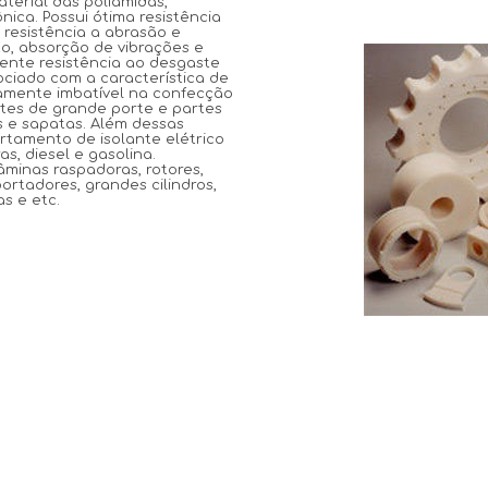
aterial das poliamidas,
nica. Possui ótima resistência
 resistência a abrasão e
to, absorção de vibrações e
elente resistência ao desgaste
sociado com a característica de
camente imbatível na confecção
antes de grande porte e partes
 e sapatas. Além dessas
rtamento de isolante elétrico
as, diesel e gasolina.
âminas raspadoras, rotores,
rtadores, grandes cilindros,
s e etc.