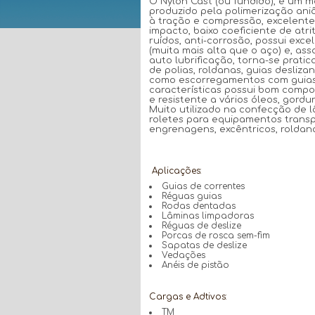
O Nylon Cast (ou fundido), é um m
produzido pela polimerização aniô
à tração e compressão, excelente
impacto, baixo coeficiente de atri
ruídos, anti-corrosão, possui exc
(muita mais alta que o aço) e, as
auto lubrificação, torna-se prati
de polias, roldanas, guias desliz
como escorregamentos com guias
características possui bom compo
e resistente a vários óleos, gordur
Muito utilizado na confecção de l
roletes para equipamentos transpo
engrenagens, excêntricos, roldana
Aplicações:
Guias de correntes
Réguas guias
Rodas dentadas
Lâminas limpadoras
Réguas de deslize
Porcas de rosca sem-fim
Sapatas de deslize
Vedações
Anéis de pistão
Cargas e Adtivos:
TM